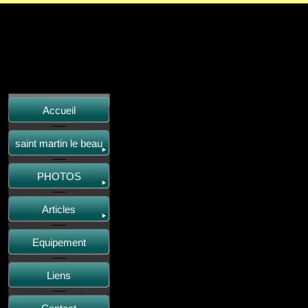
Accueil
saint martin le beau
PHOTOS
Articles
Equipement
Liens