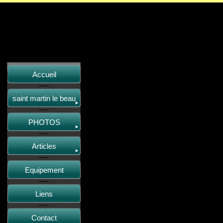
Accueil
saint martin le beau
PHOTOS
Articles
Equipement
Liens
Contact