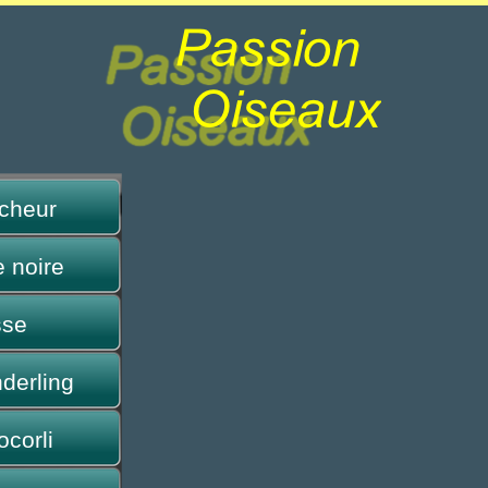
cheur
 noire
sse
derling
corli