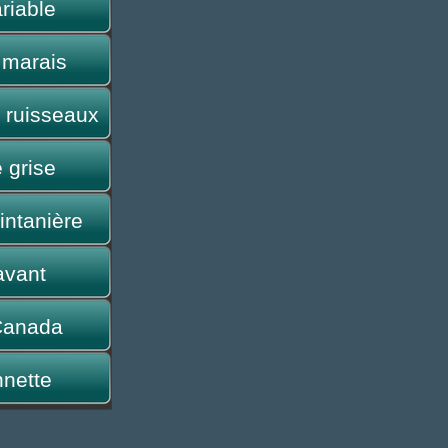
riable
 marais
 ruisseaux
 grise
intanière
avant
Canada
nette