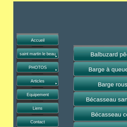
Accueil
Balbuzard pê
saint martin le beau
PHOTOS
Barge à queue
Articles
Barge rou
Equipement
Bécasseau san
Liens
Bécasseau co
Contact