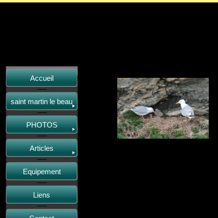
Accueil
saint martin le beau
PHOTOS
Articles
Equipement
Liens